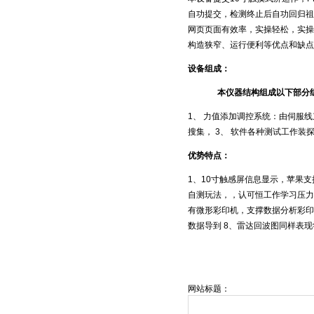
自功提交，检测终止后自功回归祖
网页页面有效率，实操轻松，实操
构造狭窄、运行便利等优点和缺点
设备组成：
本仪器结构组成以下部分
1、 力值添加调控系统：由伺服线
搜集， 3、 软件各种测试工作装探
优势特点：
1、10寸触感屏信息显示，苹果
自测玩法，，认可恒工作学习压力/
有微形彩印机，支撑数据分析彩印
数据导到 8、雷达回波图同样表现
网站标题：