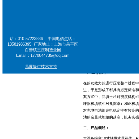
燃烧性能试验机
金属检测仪器
焙烧炉试验机
测试标准：
话：010-57223836 中国电信点话：
GBT 24533-2009 锂化
13581986395 厂家地止：上海市昌平区
百善镇王庄制造业园
设备用途：
Email：1770844735@qq.com
本器材选使用繁多咖啡豆粒状在单
易展提供技术支持
一、 工作原理:
在的功效力的进行压缩整个过程中
进，于是形成了都具有必定标准和
案方式中，回填土相对密度机构=面相
呼阳极填筑相对孔隙率）和正极填筑
对充电电池组充电稳定性有较高的
池的余量就能做的越高，以夯实强
二、
产品概述：
本设备提交10寸触摸式屏运作，